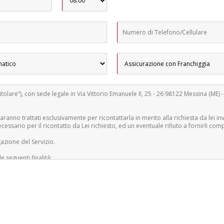
“Titolare”), con sede legale in Via Vittorio Emanuele II, 25 - 26 98122 Messina (ME)
ranno trattati esclusivamente per ricontattarla in merito alla richiesta da lei inv
necessario per il ricontatto da Lei richiesto, ed un eventuale rifiuto a fornirli co
ogazione del Servizio.
e seguenti finalità:
 srl.
onale, telemarketing, informazione commerciale, invio di materiale pubblicitario 
à del Titolare, e si riferisce ad ogni prodotto già attivo al momento della sottoscr
vità sopra descritte. Lei ha diritto di revocare in qualsiasi momento il consens
 e verranno in seguito anonimizzati o eliminati.
tudini.