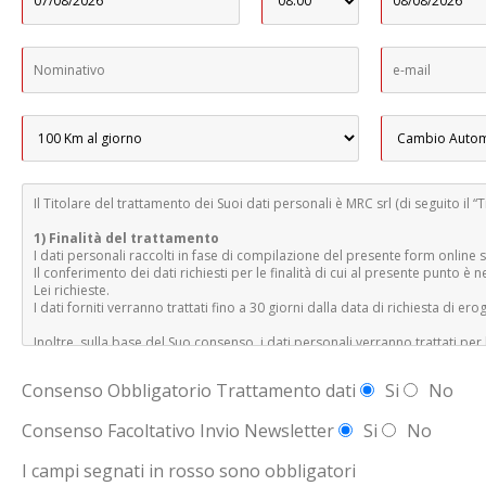
Il Titolare del trattamento dei Suoi dati personali è MRC srl (di seguito il 
1) Finalità del trattamento
I dati personali raccolti in fase di compilazione del presente form online sa
Il conferimento dei dati richiesti per le finalità di cui al presente punto è 
Lei richieste.
I dati forniti verranno trattati fino a 30 giorni dalla data di richiesta di er
Inoltre, sulla base del Suo consenso, i dati personali verranno trattati per l
1.A) ricevere le promozioni riguardanti le varie tipologie di prodotti di MRC
Tale trattamento include attività di marketing tradizionale e non convenzi
Consenso Obbligatorio Trattamento dati
Si
No
o comunicazioni commerciali interattive su prodotti, servizi ed altre attivit
mancato consenso per tale trattamento pregiudica lo svolgimento delle atti
Consenso Facoltativo Invio Newsletter
Si
No
presente paragrafo tramite le modalità indicate al punto 5).
I dati forniti verranno trattati per ventiquattro mesi dal loro conferimento
I campi segnati in rosso sono obbligatori
1.B) ricevere solamente le promozioni più affini alle Sue preferenze ed abi