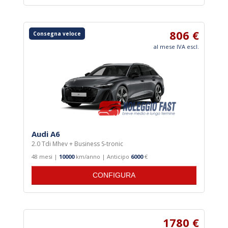
806 €
Consegna veloce
al mese IVA escl.
Audi A6
2.0 Tdi Mhev + Business S-tronic
48 mesi |
10000
km/anno | Anticipo
6000
€
CONFIGURA
1780 €