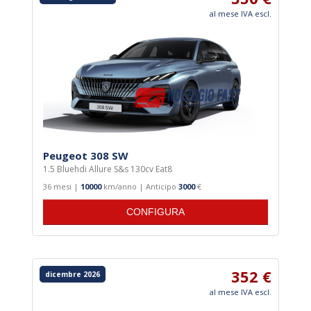
VEICOLI COMMERCIALI
al mese IVA escl.
PER MARCHI
Peugeot 308 SW
1.5 Bluehdi Allure S&s 130cv Eat8
36 mesi |
10000
km/anno | Anticipo
3000
€
CONFIGURA
352 €
dicembre 2026
al mese IVA escl.