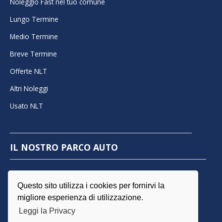
Noleggio Fast nel tuo comune
Lungo Termine
Medio Termine
Breve Termine
Offerte NLT
Altri Noleggi
Usato NLT
IL NOSTRO PARCO AUTO
Autocarro
Berlina
City Car
Minicar
Station
Wagon
SUV/Crossover
Veicoli Commerciali
Per Marchi
Questo sito utilizza i cookies per fornirvi la
migliore esperienza di utilizzazione.
Leggi la Privacy