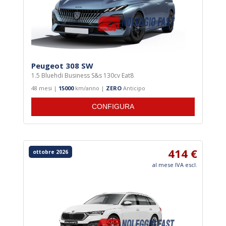
Peugeot 308 SW
1.5 Bluehdi Business S&s 130cv Eat8
48 mesi |
15000
km/anno |
ZERO
Anticipo
CONFIGURA
414 €
ottobre 2026
al mese IVA escl.