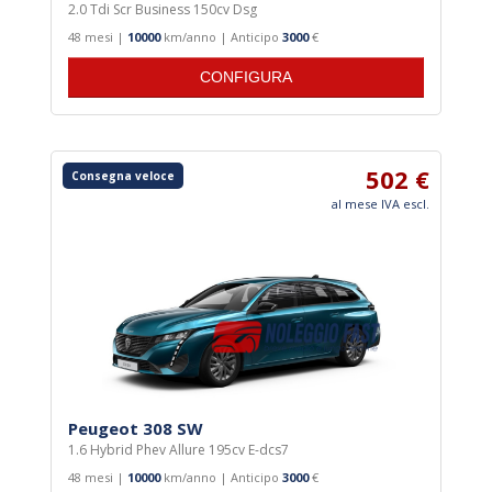
2.0 Tdi Scr Business 150cv Dsg
48 mesi |
10000
km/anno | Anticipo
3000
€
CONFIGURA
502 €
Consegna veloce
al mese IVA escl.
Peugeot 308 SW
1.6 Hybrid Phev Allure 195cv E-dcs7
48 mesi |
10000
km/anno | Anticipo
3000
€