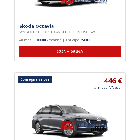
Skoda Octavia
WAGON 2.0 TDI 110KW SELECTION DSG SW
48 mesi |
10000
km/anno | Anticipo
3500
€
CONFIGURA
446 €
Consegna veloce
al mese IVA escl.