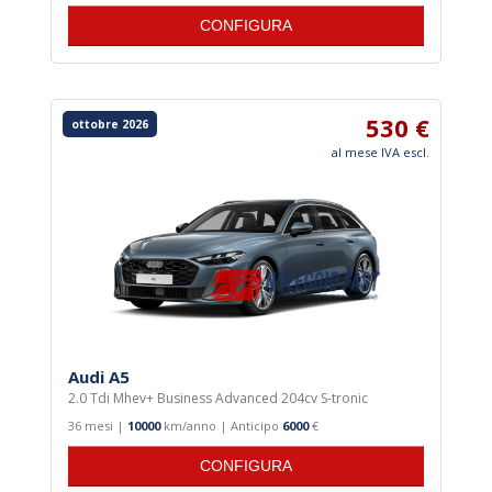
CONFIGURA
530 €
ottobre 2026
al mese IVA escl.
Audi A5
2.0 Tdi Mhev+ Business Advanced 204cv S-tronic
36 mesi |
10000
km/anno | Anticipo
6000
€
CONFIGURA