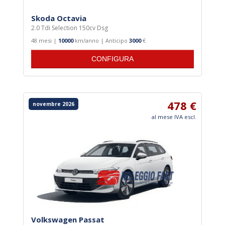
Skoda Octavia
2.0 Tdi Selection 150cv Dsg
48 mesi |
10000
km/anno | Anticipo
3000
€
CONFIGURA
478 €
novembre 2026
al mese IVA escl.
Volkswagen Passat