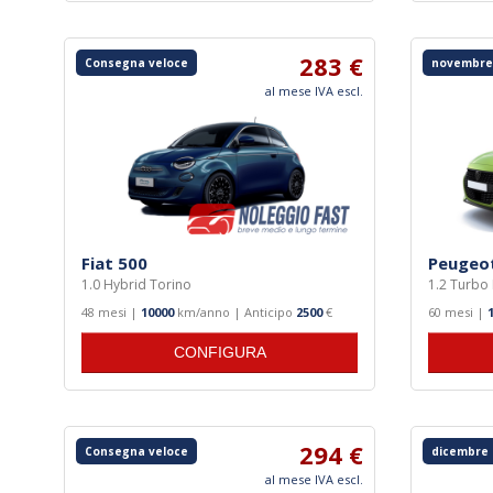
283 €
Consegna veloce
novembre
al mese IVA escl.
Fiat 500
Peugeo
1.0 Hybrid Torino
1.2 Turbo
48 mesi |
10000
km/anno | Anticipo
2500
€
60 mesi |
CONFIGURA
294 €
Consegna veloce
dicembre 
al mese IVA escl.