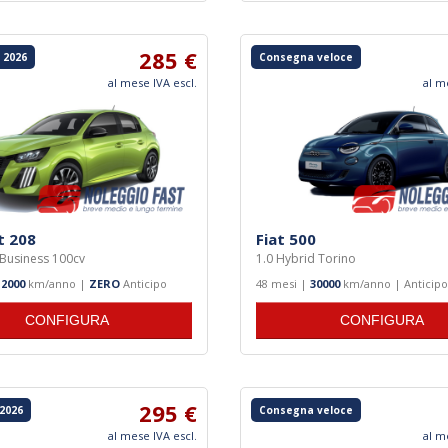
285 €
 2026
Consegna veloce
al mese IVA escl.
al m
t 208
Fiat 500
 Business 100cv
1.0 Hybrid Torino
12000
km/anno |
ZERO
Anticipo
48 mesi |
30000
km/anno | Anticip
CONFIGURA
CONFIGURA
295 €
2026
Consegna veloce
al mese IVA escl.
al m