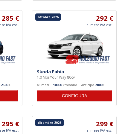
285 €
292 €
ottobre 2026
ese IVA escl.
al mese IVA escl.
Skoda Fabia
1.0 Mpi Your Way 80cv
o
2500
€
48 mesi |
10000
km/anno | Anticipo
2000
€
CONFIGURA
295 €
299 €
dicembre 2026
ese IVA escl.
al mese IVA escl.