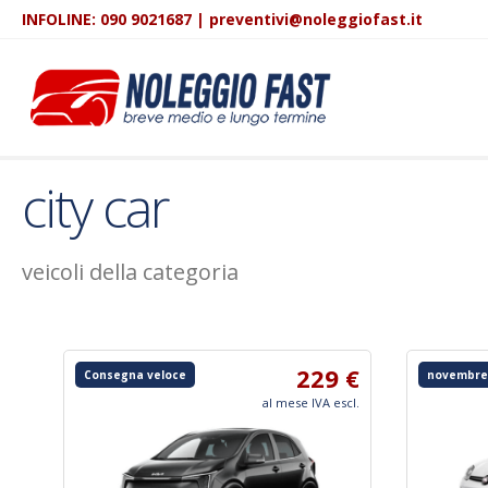
INFOLINE:
090 9021687
|
preventivi@noleggiofast.it
city car
veicoli della categoria
229 €
Consegna veloce
novembre
al mese IVA escl.