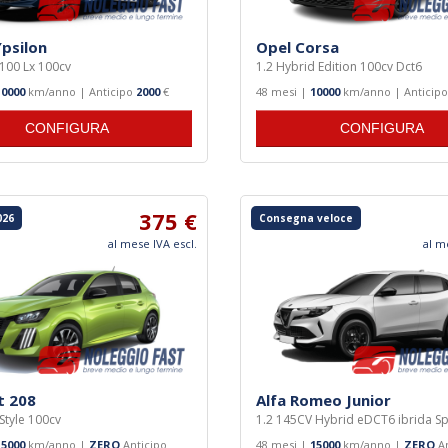
Ypsilon
Opel Corsa
 100 Lx 100cv
1.2 Hybrid Edition 100cv Dct6
10000
km/anno | Anticipo
2000
€
48 mesi |
10000
km/anno | Anticip
CONFIGURA
CONFIGURA
375 €
026
Consegna veloce
al mese IVA escl.
al m
t 208
Alfa Romeo Junior
Style 100cv
1.2 145CV Hybrid eDCT6 ibrida Sp
15000
km/anno |
ZERO
Anticipo
48 mesi |
15000
km/anno |
ZERO
An