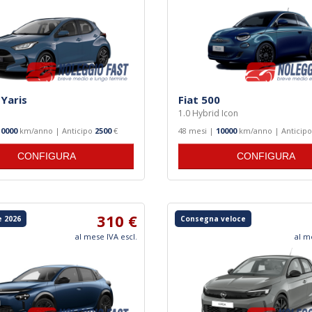
Yaris
Fiat 500
1.0 Hybrid Icon
10000
km/anno | Anticipo
2500
€
48 mesi |
10000
km/anno | Anticip
CONFIGURA
CONFIGURA
310 €
 2026
Consegna veloce
al mese IVA escl.
al m