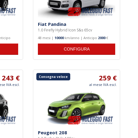
Fiat Pandina
1.0 Firefly Hybrid Icon S&s 65cv
ticipo
48 mesi |
10000
km/anno | Anticipo
2000
€
CONFIGURA
243 €
259 €
Consegna veloce
ese IVA escl.
al mese IVA escl.
Peugeot 208