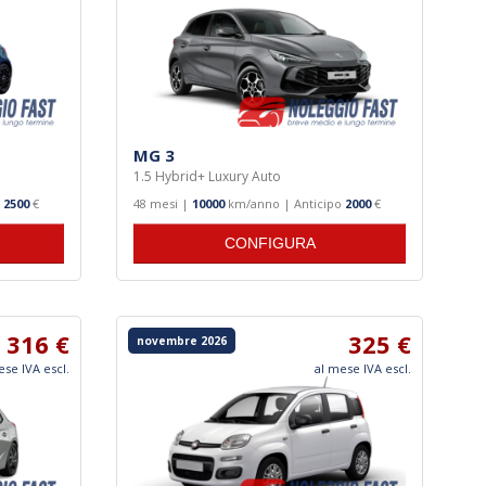
MG 3
1.5 Hybrid+ Luxury Auto
o
2500
€
48 mesi |
10000
km/anno | Anticipo
2000
€
CONFIGURA
316 €
325 €
novembre 2026
ese IVA escl.
al mese IVA escl.