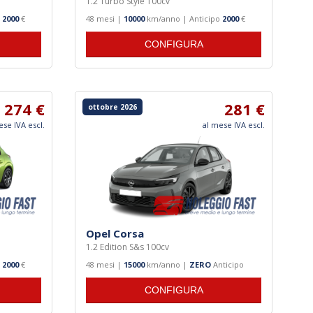
1.2 Turbo Style 100cv
o
2000
€
48 mesi |
10000
km/anno | Anticipo
2000
€
CONFIGURA
274 €
281 €
ottobre 2026
ese IVA escl.
al mese IVA escl.
Opel Corsa
1.2 Edition S&s 100cv
o
2000
€
48 mesi |
15000
km/anno |
ZERO
Anticipo
CONFIGURA