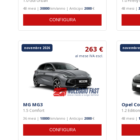
1.0 Gdi Urban
1.0 Firefl
48 mesi |
30000
km/anno | Anticipo
2000
€
48 mesi |
CONFIGURA
263 €
novembre 2026
novembre
al mese IVA escl.
MG MG3
Opel Co
1.5 Comfort
1.2 Editio
36 mesi |
10000
km/anno | Anticipo
2000
€
48 mesi |
CONFIGURA