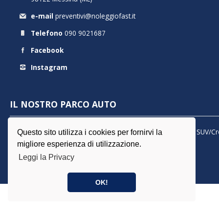
e-mail
preventivi@noleggiofast.it
Telefono
090 9021687
Facebook
Instagram
IL NOSTRO PARCO AUTO
Autocarro
Berlina
City Car
Minicar
Station Wagon
SUV/Cr
Questo sito utilizza i cookies per fornirvi la
migliore esperienza di utilizzazione.
Leggi la Privacy
OK!
© Noleggio Fast - MRC srl - P.iva 03436110831 |
Torna su