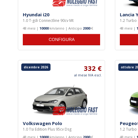
Hyundai i20
Lancia 
1.0 T-gdi Connectline 90cv Mt
1.2 Turbo
48 mesi |
10000
km/anno | Anticipo
2000
€
48 mesi |
CONFIGURA
332 €
dicembre 2026
ottobre 2
al mese IVA escl.
Volkswagen Polo
Peugeo
1.0 Tsi Edition Plus 95cv Dsg
1.2 Turbo 
48 mesi |
10000
km/anno | Anticipo
2000
€
48 mesi |