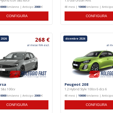
y Hybrid Icon S&s 65cv
1.0 Gdi Urban Amt
30000
km/anno | Anticipo
2000
€
48 mesi |
10000
km/anno | Anticip
CONFIGURA
CONFIGURA
268 €
 2026
dicembre 2026
al mese IVA escl.
al m
rsa
Peugeot 208
n S&s 100cv
1.2 Hybrid Style 100cv E-dcs 6
10000
km/anno | Anticipo
2000
€
48 mesi |
10000
km/anno | Anticip
CONFIGURA
CONFIGURA