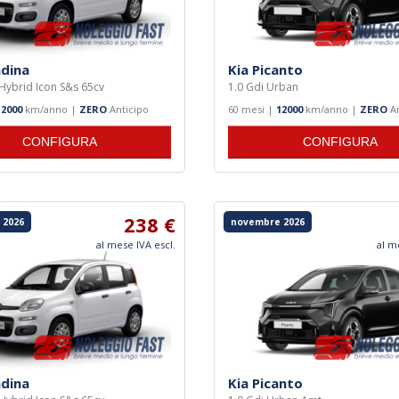
ndina
Kia Picanto
y Hybrid Icon S&s 65cv
1.0 Gdi Urban
12000
km/anno |
ZERO
Anticipo
60 mesi |
12000
km/anno |
ZERO
An
CONFIGURA
CONFIGURA
238 €
 2026
novembre 2026
al mese IVA escl.
al m
ndina
Kia Picanto