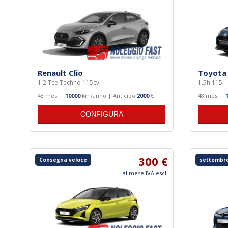
Renault Clio
Toyota 
1.2 Tce Techno 115cv
1.5h 115
48 mesi |
10000
km/anno | Anticipo
2000
€
48 mesi |
CONFIGURA
300 €
Consegna veloce
settembre
al mese IVA escl.