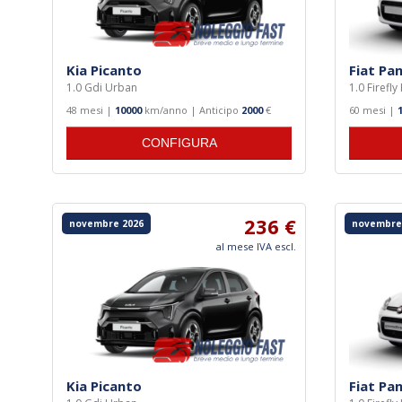
Kia Picanto
Fiat Pa
1.0 Gdi Urban
1.0 Firefl
48 mesi |
10000
km/anno | Anticipo
2000
€
60 mesi |
CONFIGURA
236 €
novembre 2026
novembre
al mese IVA escl.
Kia Picanto
Fiat Pa