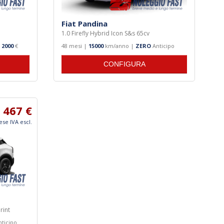
Fiat Pandina
1.0 Firefly Hybrid Icon S&s 65cv
o
2000
€
48 mesi |
15000
km/anno |
ZERO
Anticipo
CONFIGURA
467 €
ese IVA escl.
rint
ticipo