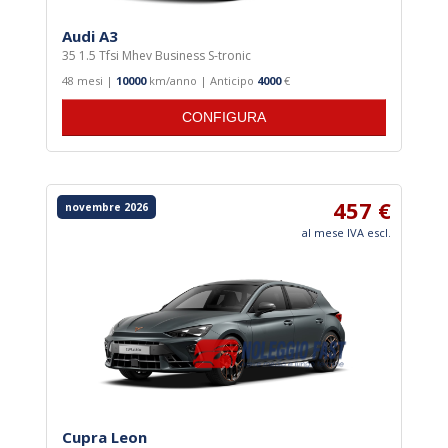
Audi A3
35 1.5 Tfsi Mhev Business S-tronic
48 mesi |
10000
km/anno | Anticipo
4000
€
CONFIGURA
457 €
novembre 2026
al mese IVA escl.
Cupra Leon