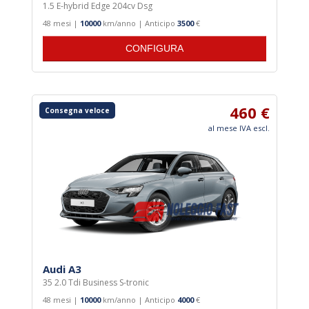
1.5 E-hybrid Edge 204cv Dsg
48 mesi |
10000
km/anno | Anticipo
3500
€
CONFIGURA
460 €
Consegna veloce
al mese IVA escl.
Audi A3
35 2.0 Tdi Business S-tronic
48 mesi |
10000
km/anno | Anticipo
4000
€