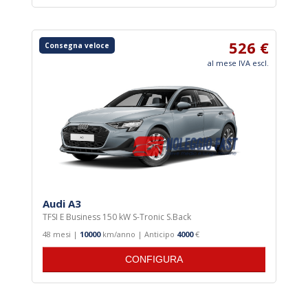
526 €
Consegna veloce
al mese IVA escl.
Audi A3
TFSI E Business 150 kW S-Tronic S.Back
48 mesi |
10000
km/anno | Anticipo
4000
€
CONFIGURA