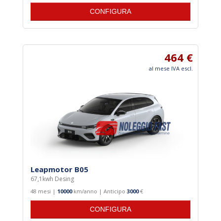
CONFIGURA
464 €
al mese IVA escl.
Leapmotor B05
67,1kwh Desing
48 mesi |
10000
km/anno | Anticipo
3000
€
CONFIGURA