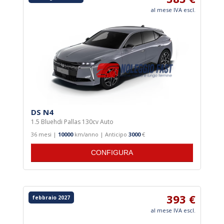
VEICOLI COMMERCIALI
al mese IVA escl.
PER MARCHI
DS N4
1.5 Bluehdi Pallas 130cv Auto
36 mesi |
10000
km/anno | Anticipo
3000
€
CONFIGURA
393 €
febbraio 2027
al mese IVA escl.