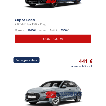
Cupra Leon
2.0 Tdi Edge 150cv Dsg
48 mesi |
10000
km/anno | Anticipo
3500
€
CONFIGURA
441 €
Consegna veloce
al mese IVA escl.