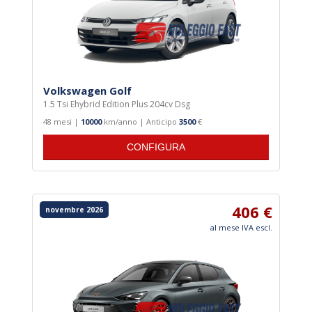
Volkswagen Golf
1.5 Tsi Ehybrid Edition Plus 204cv Dsg
48 mesi |
10000
km/anno | Anticipo
3500
€
CONFIGURA
406 €
novembre 2026
al mese IVA escl.