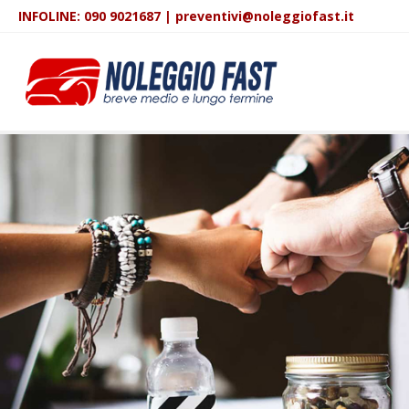
INFOLINE:
090 9021687
|
preventivi@noleggiofast.it