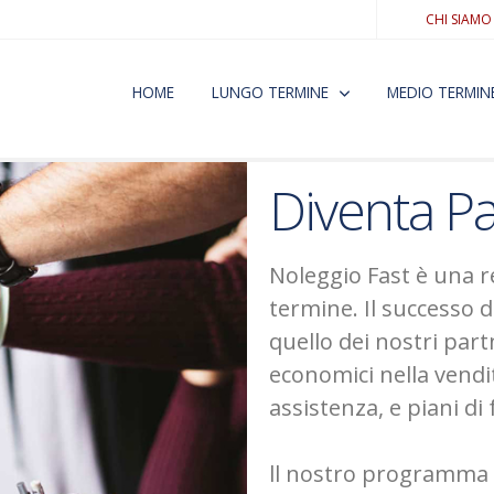
CHI SIAMO
HOME
LUNGO TERMINE
MEDIO TERMIN
Diventa Pa
Noleggio Fast è una r
termine. Il successo d
quello dei nostri part
economici nella vend
assistenza, e piani d
ll nostro programma p